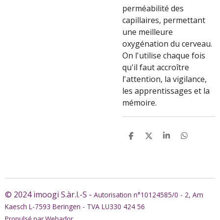
perméabilité des
capillaires, permettant
une meilleure
oxygénation du cerveau.
On l'utilise chaque fois
qu'il faut accroître
l'attention, la vigilance,
les apprentissages et la
mémoire.
P
P
P
P
a
a
a
a
r
r
r
r
t
t
t
t
a
a
a
a
g
g
g
g
e
e
e
e
r
r
r
r
© 2024 imoogi S.àr.l.-S -
Autorisation n°10124585/0 - 2, Am
Kaesch L-7593 Beringen - TVA LU330 424 56
Propulsé par
Webador