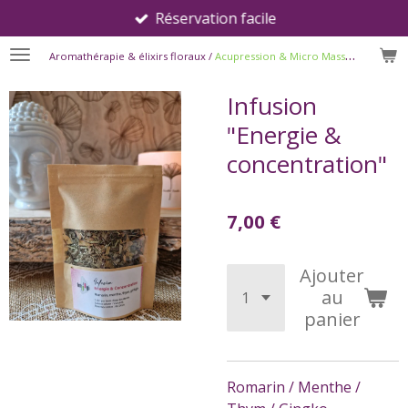
Réservation facile
Passer
au
Aromathérapie & élixirs floraux /
Acupression & Micro Massages®
contenu
principal
Infusion
"Energie &
concentration"
7,00 €
Ajouter
au
panier
Romarin / Menthe /