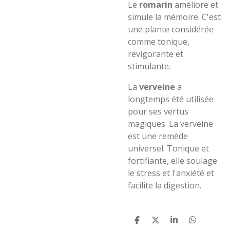
Le
romarin
améliore et
simule la mémoire. C'est
une plante considérée
comme tonique,
revigorante et
stimulante.
La
verveine
a
longtemps été utilisée
pour ses vertus
magiques. La verveine
est une remède
universel. Tonique et
fortifiante, elle soulage
le stress et l'anxiété et
facilite la digestion.
P
P
P
P