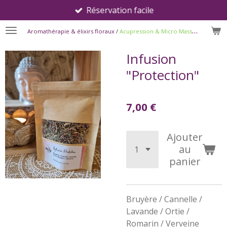
Réservation facile
Passer
au
Aromathérapie & élixirs floraux /
Acupression & Micro Massages®
contenu
principal
Infusion
"Protection"
7,00 €
Ajouter
au
panier
Bruyère / Cannelle /
Lavande / Ortie /
Romarin / Verveine