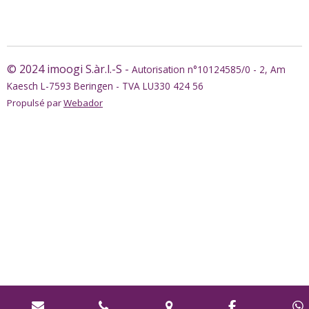
a
a
a
a
r
r
r
r
t
t
t
t
a
a
a
a
g
g
g
g
e
e
e
e
r
r
r
r
© 2024 imoogi S.àr.l.-S -
Autorisation n°10124585/0 - 2, Am
Kaesch L-7593 Beringen - TVA LU330 424 56
Propulsé par
Webador